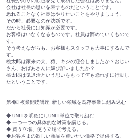
社⻑が周りの顔色を見て成功した会社はありません。
会社は社⻑の思いを表すものだということです。
恐れることなく社⻑はやりたいことをやりましょう。
その時、必要なのが決断です。
だから社⻑には知識が必要です。
お客様はいなくなるものです。社員は辞めていくもので
す。
そう考えながらも、お客様もスタッフも大事にするんで
す。
桃太郎は家来の犬、猿、キジの迎合しましたか？おじい
さん、おばあさんに媚び諂いましたか？
桃太郎は⻤退治という思いをもって何も恐れずに行動し
たということです。
第4回 複業開礎講座 新しい領域を既存事業に組み込む
◆ UNITを明確にしUNIT単位で取り組む
◆ 一つ一つの具体的な対策を講じる。
◆ 買う立場、使う立場で考える。
◆お客さまの欲しい商品を買いたい価格で提供する。