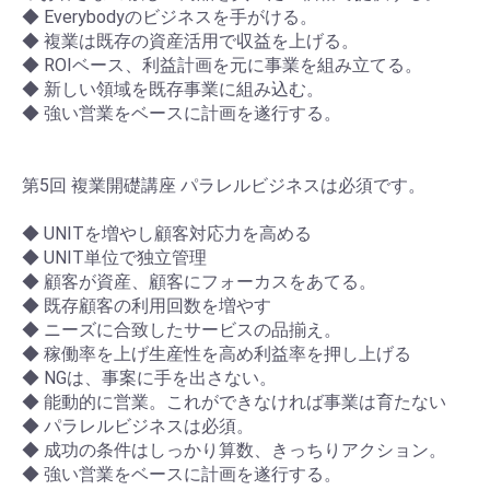
◆ Everybodyのビジネスを手がける。
◆ 複業は既存の資産活用で収益を上げる。
◆ ROIベース、利益計画を元に事業を組み立てる。
◆ 新しい領域を既存事業に組み込む。
◆ 強い営業をベースに計画を遂行する。
第5回 複業開礎講座 パラレルビジネスは必須です。
◆ UNITを増やし顧客対応力を高める
◆ UNIT単位で独立管理
◆ 顧客が資産、顧客にフォーカスをあてる。
◆ 既存顧客の利用回数を増やす
◆ ニーズに合致したサービスの品揃え。
◆ 稼働率を上げ生産性を高め利益率を押し上げる
◆ NGは、事案に手を出さない。
◆ 能動的に営業。これができなければ事業は育たない
◆ パラレルビジネスは必須。
◆ 成功の条件はしっかり算数、きっちりアクション。
◆ 強い営業をベースに計画を遂行する。